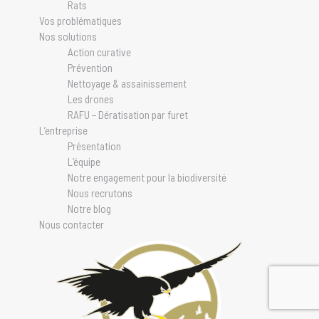
Rats
Vos problématiques
Nos solutions
Action curative
Prévention
Nettoyage & assainissement
Les drones
RAFU – Dératisation par furet
L’entreprise
Présentation
L’équipe
Notre engagement pour la biodiversité
Nous recrutons
Notre blog
Nous contacter