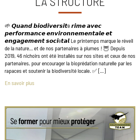
LA STRUCTURE
🌱 𝙌𝙪𝙖𝙣𝙙 𝙗𝙞𝙤𝙙𝙞𝙫𝙚𝙧𝙨𝙞𝙩é 𝙧𝙞𝙢𝙚 𝙖𝙫𝙚𝙘
𝙥𝙚𝙧𝙛𝙤𝙧𝙢𝙖𝙣𝙘𝙚 𝙚𝙣𝙫𝙞𝙧𝙤𝙣𝙣𝙚𝙢𝙚𝙣𝙩𝙖𝙡𝙚 𝙚𝙩
𝙚𝙣𝙜𝙖𝙜𝙚𝙢𝙚𝙣𝙩 𝙨𝙤𝙘𝙞é𝙩𝙖𝙡 Le printemps marque le réveil
de la nature… et de nos partenaires à plumes ! 🦉 Depuis
2019, 46 nichoirs ont été installés sur nos sites et ceux de nos
partenaires, pour encourager la bioprédation naturelle par les
rapaces et soutenir la biodiversité locale. ✅ […]
En savoir plus