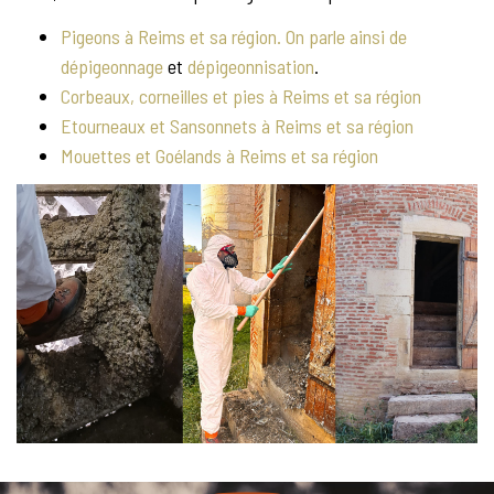
Pigeons à Reims et sa région. On parle ainsi de
dépigeonnage
et
dépigeonnisation
.
Corbeaux, corneilles et pies à Reims et sa région
Etourneaux et Sansonnets à Reims et sa région
Mouettes et Goélands à Reims et sa région