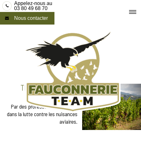
Skip
Appelez-nous au
03 80 49 68 70
to
Nous contacter
content
TRAITEMENT ANTI-
PIGEONS À REIMS
Par des professionnels aguerris
dans la lutte contre les nuisances
aviaires.