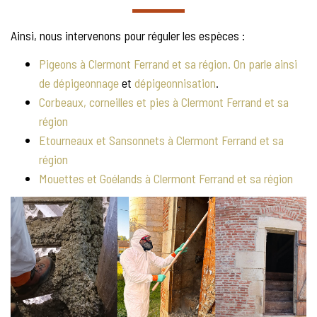
Ainsi, nous intervenons pour réguler les espèces :
Pigeons à Clermont Ferrand et sa région. On parle ainsi
de
dépigeonnage
et
dépigeonnisation
.
Corbeaux, corneilles et pies à Clermont Ferrand et sa
région
Etourneaux et Sansonnets à Clermont Ferrand et sa
région
Mouettes et Goélands à Clermont Ferrand et sa région