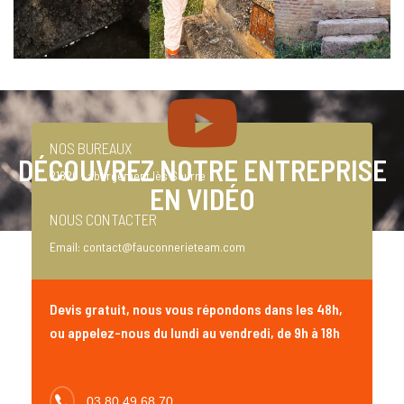
NOS BUREAUX
DÉCOUVREZ NOTRE ENTREPRISE
21820 Labergement lès Seurre
EN VIDÉO
NOUS CONTACTER
Email:
contact@fauconnerieteam.com
Devis gratuit, nous vous répondons dans les 48h,
ou appelez-nous du lundi au vendredi, de 9h à 18h
03 80 49 68 70