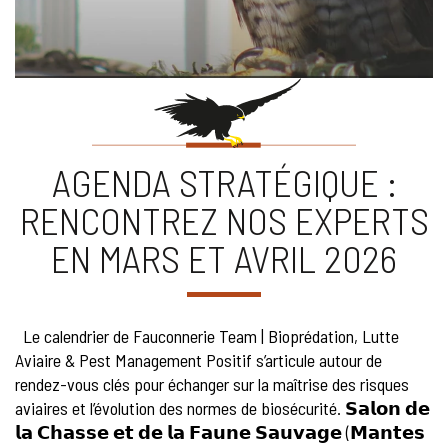
AGENDA STRATÉGIQUE :
RENCONTREZ NOS EXPERTS
EN MARS ET AVRIL 2026
Le calendrier de Fauconnerie Team | Bioprédation, Lutte
Aviaire & Pest Management Positif s’articule autour de
rendez-vous clés pour échanger sur la maîtrise des risques
aviaires et l’évolution des normes de biosécurité. 𝗦𝗮𝗹𝗼𝗻 𝗱𝗲
𝗹𝗮 𝗖𝗵𝗮𝘀𝘀𝗲 𝗲𝘁 𝗱𝗲 𝗹𝗮 𝗙𝗮𝘂𝗻𝗲 𝗦𝗮𝘂𝘃𝗮𝗴𝗲 (𝗠𝗮𝗻𝘁𝗲𝘀