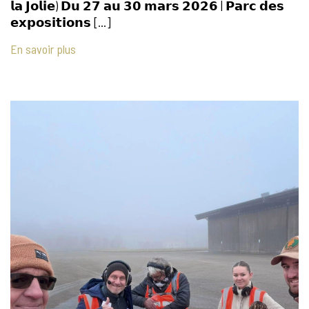
𝗹𝗮 𝗝𝗼𝗹𝗶𝗲) 𝗗𝘂 𝟮𝟳 𝗮𝘂 𝟯𝟬 𝗺𝗮𝗿𝘀 𝟮𝟬𝟮𝟲 | 𝗣𝗮𝗿𝗰 𝗱𝗲𝘀
𝗲𝘅𝗽𝗼𝘀𝗶𝘁𝗶𝗼𝗻𝘀 […]
En savoir plus