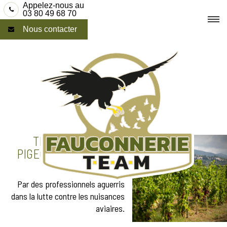
Skip
Appelez-nous au
03 80 49 68 70
to
Nous contacter
content
TRAITEMENT ANTI-
PIGEONS À CLERMONT
FERRAND
Par des professionnels aguerris
dans la lutte contre les nuisances
aviaires.