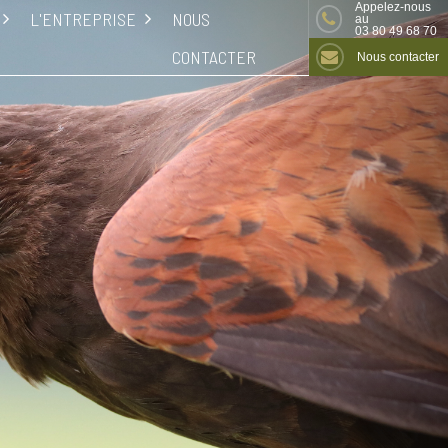
Appelez-nous
L'ENTREPRISE
NOUS
au
03 80 49 68 70
CONTACTER
Nous contacter