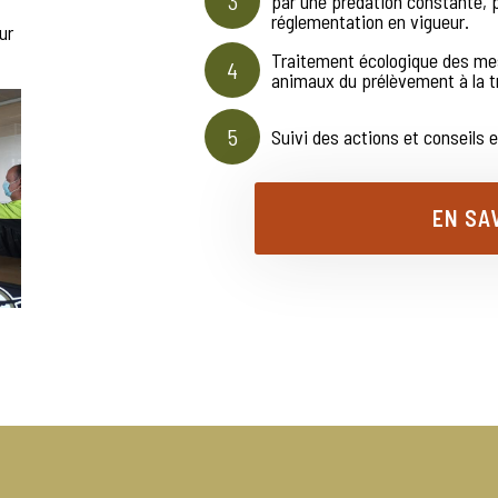
3
par une prédation constante, p
réglementation en vigueur.
ur
Traitement écologique des mes
4
animaux du prélèvement à la t
5
Suivi des actions et conseils
EN SA
SUR NOTRE ENGAGEMEN