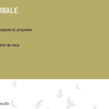
OBALE
analysée et proposée
afin de vous
te d'Or