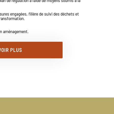
lan de régulation à l’aide de moyens soumis à la
ures engagées, filière de suivi des déchets et
ransformation.
 en aménagement.
VOIR PLUS
T POUR LA BIODIVERSITÉ