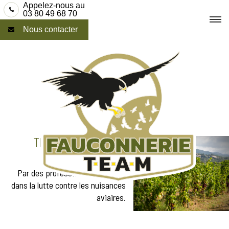
Skip
Appelez-nous au
03 80 49 68 70
to
Nous contacter
content
TRAITEMENT ANTI-
PIGEONS À DÔLE
Par des professionnels aguerris
dans la lutte contre les nuisances
aviaires.