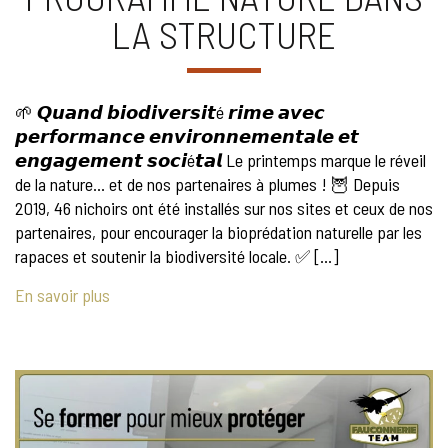
LA STRUCTURE
🌱 𝙌𝙪𝙖𝙣𝙙 𝙗𝙞𝙤𝙙𝙞𝙫𝙚𝙧𝙨𝙞𝙩é 𝙧𝙞𝙢𝙚 𝙖𝙫𝙚𝙘
𝙥𝙚𝙧𝙛𝙤𝙧𝙢𝙖𝙣𝙘𝙚 𝙚𝙣𝙫𝙞𝙧𝙤𝙣𝙣𝙚𝙢𝙚𝙣𝙩𝙖𝙡𝙚 𝙚𝙩
𝙚𝙣𝙜𝙖𝙜𝙚𝙢𝙚𝙣𝙩 𝙨𝙤𝙘𝙞é𝙩𝙖𝙡 Le printemps marque le réveil
de la nature… et de nos partenaires à plumes ! 🦉 Depuis
2019, 46 nichoirs ont été installés sur nos sites et ceux de nos
partenaires, pour encourager la bioprédation naturelle par les
rapaces et soutenir la biodiversité locale. ✅ […]
En savoir plus