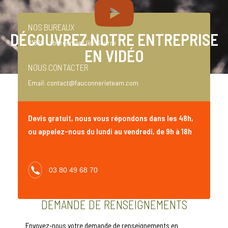
NOS BUREAUX
DÉCOUVREZ NOTRE ENTREPRISE
21820 Labergement lès Seurre
EN VIDÉO
NOUS CONTACTER
Email:
contact@fauconnerieteam.com
Devis gratuit, nous vous répondons dans les 48h,
ou appelez-nous du lundi au vendredi, de 9h à 18h
03 80 49 68 70
DEMANDE DE RENSEIGNEMENTS
Envoyez-nous votre demande de renseignements en