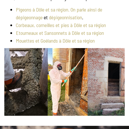
Pigeons à Dôle et sa région. On parle ainsi de
dépigeonnage
et
dépigeonnisation
.
Corbeaux, corneilles et pies à Dôle et sa région
Etourneaux et Sansonnets à Dôle et sa région
Mouettes et Goélands à Dôle et sa région