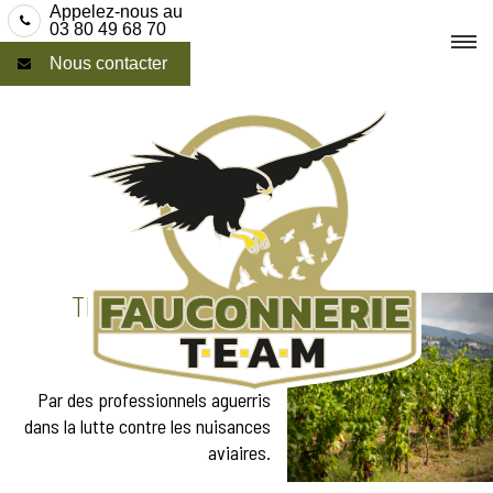
Skip
Appelez-nous au
03 80 49 68 70
to
Nous contacter
content
TRAITEMENT ANTI-
PIGEONS À
STRASBOURG
Par des professionnels aguerris
dans la lutte contre les nuisances
aviaires.