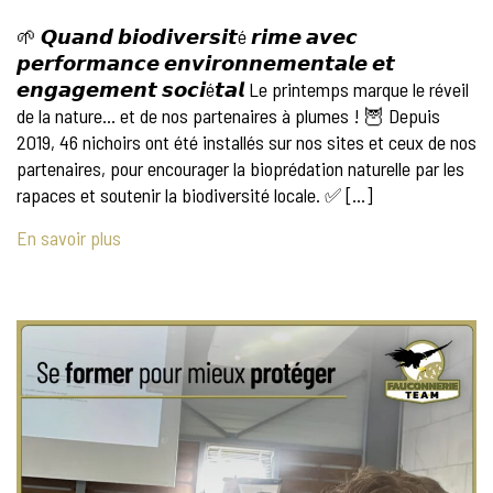
🌱 𝙌𝙪𝙖𝙣𝙙 𝙗𝙞𝙤𝙙𝙞𝙫𝙚𝙧𝙨𝙞𝙩é 𝙧𝙞𝙢𝙚 𝙖𝙫𝙚𝙘
𝙥𝙚𝙧𝙛𝙤𝙧𝙢𝙖𝙣𝙘𝙚 𝙚𝙣𝙫𝙞𝙧𝙤𝙣𝙣𝙚𝙢𝙚𝙣𝙩𝙖𝙡𝙚 𝙚𝙩
𝙚𝙣𝙜𝙖𝙜𝙚𝙢𝙚𝙣𝙩 𝙨𝙤𝙘𝙞é𝙩𝙖𝙡 Le printemps marque le réveil
de la nature… et de nos partenaires à plumes ! 🦉 Depuis
2019, 46 nichoirs ont été installés sur nos sites et ceux de nos
partenaires, pour encourager la bioprédation naturelle par les
rapaces et soutenir la biodiversité locale. ✅ […]
En savoir plus