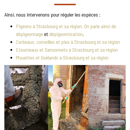
Ainsi, nous intervenons pour réguler les espèces :
Pigeons à Strasbourg et sa région. On parle ainsi de
dépigeonnage
et
dépigeonnisation
.
Corbeaux, corneilles et pies à Strasbourg et sa région
Etourneaux et Sansonnets à Strasbourg et sa région
Mouettes et Goélands à Strasbourg et sa région