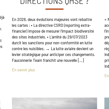
DIRECTIONS QHSE ?
éjà
En 2026, deux évolutions majeures vont rebattre
« 
les cartes : • La directive CSRD (reporting extra-
ac
n
financier) impose de mesurer l’impact biodiversité
l’
des sites industriels. • L’arrêté du 29/07/2023
pr
et
durcit les sanctions pour non-conformité en lutte
dé
es
contre les nuisibles. → La lutte aviaire devient un
ré
levier stratégique pour anticiper ces changements.
in
Fauconnerie Team franchit une nouvelle […]
pr
in
En savoir plus
En