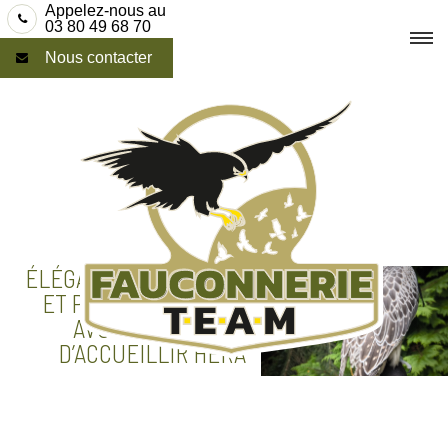
Skip
Appelez-nous au
03 80 49 68 70
to
Nous contacter
content
ÉLÉGANCE, PUISSANCE
ET PRÉCISION : NOUS
AVONS LE PLAISIR
D’ACCUEILLIR HERA