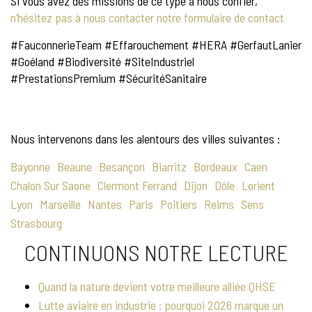
Si vous avez des missions de ce type à nous confier,
n’hésitez pas à nous contacter notre formulaire de contact
#FauconnerieTeam #Effarouchement #HERA #GerfautLanier
#Goéland #Biodiversité #SiteIndustriel
#PrestationsPremium #SécuritéSanitaire
Nous intervenons dans les alentours des villes suivantes :
Bayonne
Beaune
Besançon
Biarritz
Bordeaux
Caen
Chalon Sur Saone
Clermont Ferrand
Dijon
Dôle
Lorient
Lyon
Marseille
Nantes
Paris
Poitiers
Reims
Sens
Strasbourg
CONTINUONS NOTRE LECTURE
Quand la nature devient votre meilleure alliée QHSE
Lutte aviaire en industrie : pourquoi 2026 marque un