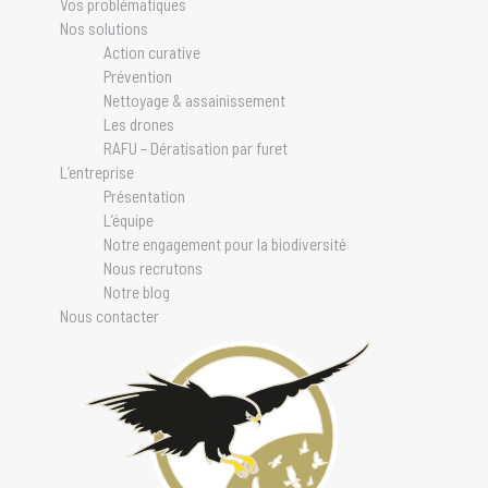
Vos problématiques
Nos solutions
Action curative
Prévention
Nettoyage & assainissement
Les drones
RAFU – Dératisation par furet
L’entreprise
Présentation
L’équipe
Notre engagement pour la biodiversité
Nous recrutons
Notre blog
Nous contacter