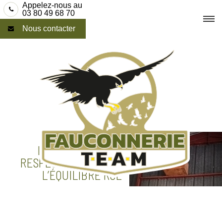
Skip
Appelez-nous au
03 80 49 68 70
to
Nous contacter
content
PERFORMANCE
INDUSTRIELLE ET
RESPECT DU VIVANT :
L’ÉQUILIBRE RSE